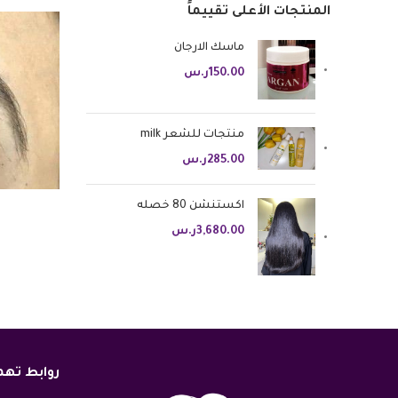
المنتجات الأعلى تقييماً
ماسك الارجان
150.00
ر.س
منتجات للشعر milk
285.00
ر.س
اكستنشن 80 خصله
3,680.00
ر.س
روابط ته