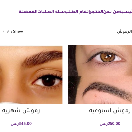
ئيسية
من نحن
المتجر
إتمام الطلب
سلة الطلبات
المفضلة
الرموش
Show
9
4
رموش اسبوعيه
رموش شهريه
250.00
ر.س
345.00
ر.س