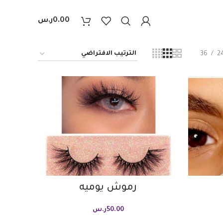
0.00
ر.س
36
2
رموش يوميه
50.00
ر.س