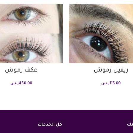
ريفيل رموش
عكف رموش
115.00
ر.س
460.00
ر.س
مك
كل الخدمات