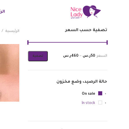
الر
تصفية حسب السعر
الرئيسية
السعر:
50ر.س
—
460ر.س
تصفية
أدنى
أعلى
سعر
سعر
حالة الرصيد، وضع مخزون
On sale
In stock