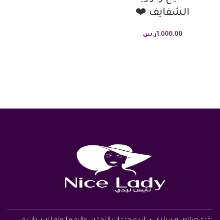
الشفايف ❤️
1,000.00
ر.س