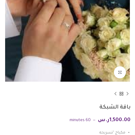
Click to enlarge
باقة الشبكة
1,500.00
ر.س
60 minutes
مكياج ‘تسريحه