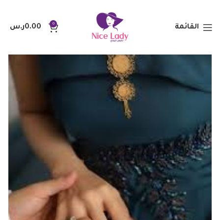
0
القائمة
0.00
ر.س