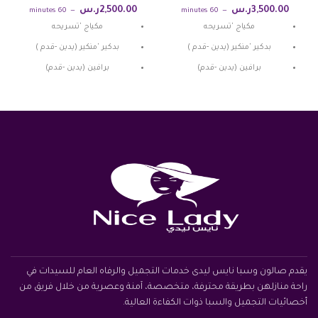
3,500.00
ر.س
2,500.00
ر.س
60 minutes
60 minutes
مكياج 'تسريحه
مكياج 'تسريحه
بدكير 'منكير (يدين -قدم )
بدكير 'منكير (يدين -قدم )
برافين (يدين -قدم)
برافين (يدين -قدم)
تركيب اظافر
تركيب اظافر
ترتيب حواجب (صبغه وتشقير )
ترتيب حواجب (صبغه وتشقير )
إزاله شعر الوجه (شمع او فتله )
إزاله شعر الوجه (شمع او فتله )
تنظيف بشره
حمام مغربي ملكي
إزاله شعر الجسم (حلاوه او
واكس)
ماسك نضارة(كولاجين-فيتامين c)
جلسه عنايه بالشعر فيلر
يقدم صالون وسبا نايس ليدى خدمات التجميل والرفاه العام للسيدات في
راحة منازلهن بطريقة محترفة، متخصصة، آمنة وعصرية من خلال فريق من
أخصائيات التجميل والسبا ذوات الكفاءة العالية.