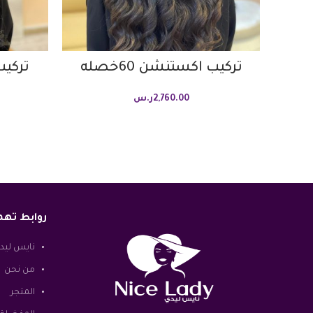
تركيب اكستنشن 60خصله
تركيب 
2,760.00
ر.س
روابط ته
نايس ليد
من نحن
المتجر