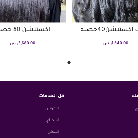
اكستنشن40خصله
اكستنشن 80 خصله
1,840.00
ر.س
3,680.00
ر.س
مك
كل الخدمات
الرموش
ى
المكياج
النقش