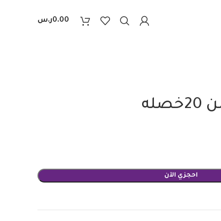
0.00
ر.س
صله
احجزي الآن