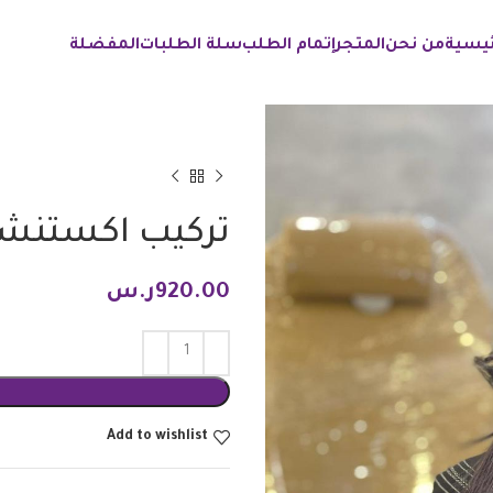
ئيسية
من نحن
المتجر
إتمام الطلب
سلة الطلبات
المفضلة
تركيب اكستنشن 20خ
920.00
ر.س
Add to wishlist