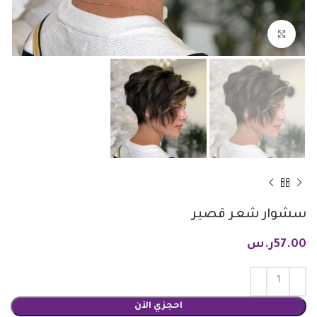
Click to enlarge
سشوار شعر قصير
57.00
ر.س
احجزي الآن