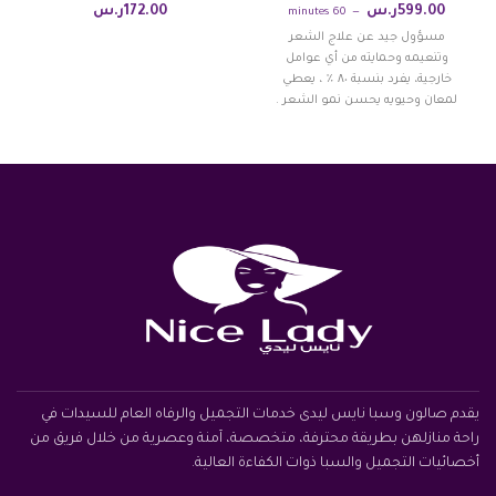
599.00
ر.س
172.00
ر.س
60 minutes
مسؤول جيد عن علاج الشعر
وتنعيمه وحمايته من أي عوامل
خارجية، يفرد بنسبة ٨٠ ٪؜ ، يعطي
لمعان وحيويه يحسن نمو الشعر .
يقدم صالون وسبا نايس ليدى خدمات التجميل والرفاه العام للسيدات في
راحة منازلهن بطريقة محترفة، متخصصة، آمنة وعصرية من خلال فريق من
أخصائيات التجميل والسبا ذوات الكفاءة العالية.